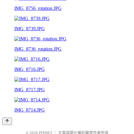
IMG_8756_rotation.JPG
IMG_8739.JPG
IMG_8736_rotation.JPG
IMG_8716.JPG
IMG_8717.JPG
IMG_8714.JPG
© 2026
PIXNET
｜
文章與圖片權利屬原作者所有