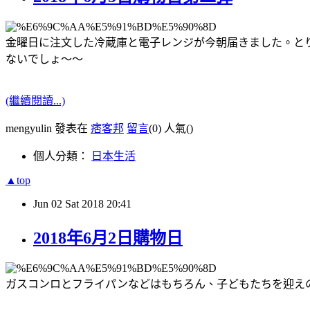
金曜日に注文した冷蔵庫と電子レンジが今朝届きました。と
ないでしょ〜〜
(繼續閱讀...)
mengyulin 發表在
痞客邦
留言
(0)
人氣(
)
個人分類：
日本生活
▲top
Jun
02
Sat
2018
20:41
2018年6月2日購物日
ガスコンロとフライパンなどはもちろん、子どもたちを迎え