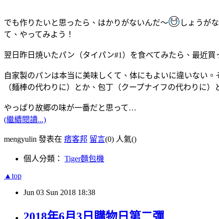
でも作りたいと思ったら、はかりがないんだ～
しょうがな
て、やってみよう！
翌日昨日焼いたパン（タイパン#1）を食べてみたら、最近
自家製のパンは本当に美味しくて、体にもよいに違いない。
（麺棒の代わりに）とか、包丁（クープナイフの代わりに）
やっぱり故郷の味が一番だと思って…
(繼續閱讀...)
mengyulin 發表在
痞客邦
留言
(0)
人氣(
)
個人分類：
Tiger麵包機
▲top
Jun
03
Sun
2018
18:38
2018年6月3日購物日第二彈