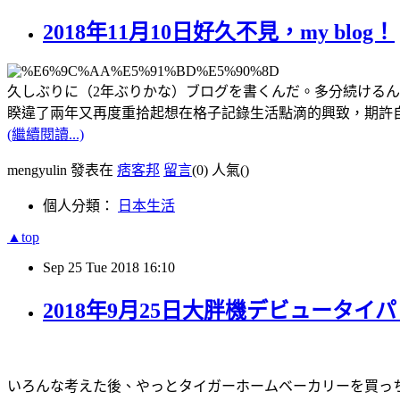
2018年11月10日好久不見，my blog！
久しぶりに（2年ぶりかな）ブログを書くんだ。多分続ける
睽違了兩年又再度重拾起想在格子記錄生活點滴的興致，期許
(繼續閱讀...)
mengyulin 發表在
痞客邦
留言
(0)
人氣(
)
個人分類：
日本生活
▲top
Sep
25
Tue
2018
16:10
2018年9月25日大胖機デビュータイパン
いろんな考えた後、やっとタイガーホームベーカリーを買っ