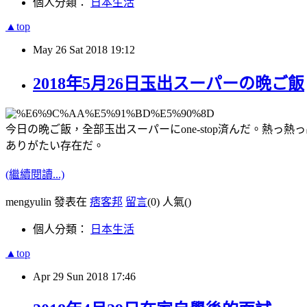
個人分類：
日本生活
▲top
May
26
Sat
2018
19:12
2018年5月26日玉出スーパーの晩ご飯
今日の晩ご飯，全部玉出スーパーにone-stop済んだ。熱
ありがたい存在だ。
(繼續閱讀...)
mengyulin 發表在
痞客邦
留言
(0)
人氣(
)
個人分類：
日本生活
▲top
Apr
29
Sun
2018
17:46