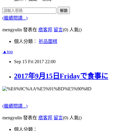
解鎖
(繼續閱讀...)
mengyulin 發表在
痞客邦
留言
(0)
人氣(
)
個人分類：
祈品圍棋
▲top
Sep
15
Fri
2017
22:00
2017年9月15日Fridayで食事に
(繼續閱讀...)
mengyulin 發表在
痞客邦
留言
(0)
人氣(
)
個人分類：