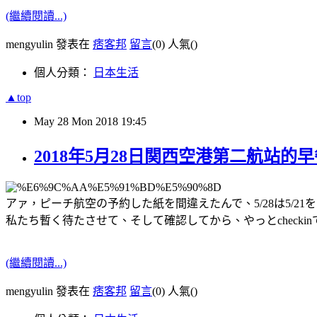
(繼續閱讀...)
mengyulin 發表在
痞客邦
留言
(0)
人氣(
)
個人分類：
日本生活
▲top
May
28
Mon
2018
19:45
2018年5月28日関西空港第二航站的早
アァ，ピーチ航空の予約した紙を間違えたんで、5/28は5/
私たち暫く待たさせて、そして確認してから、やっとcheck
(繼續閱讀...)
mengyulin 發表在
痞客邦
留言
(0)
人氣(
)