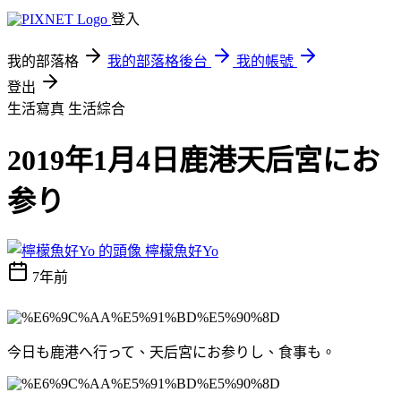
登入
我的部落格
我的部落格後台
我的帳號
登出
生活寫真
生活綜合
2019年1月4日鹿港天后宮にお
参り
檸檬魚好Yo
7年前
今日も鹿港へ行って、天后宮にお参りし、食事も。