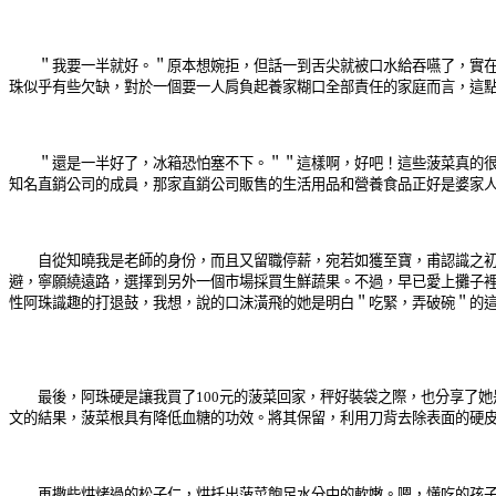
＂我要一半就好。＂原本想婉拒，但話一到舌尖就被口水給吞嚥了，實在不
珠似乎有些欠缺，對於一個要一人肩負起養家糊口全部責任的家庭而言，這
＂還是一半好了，冰箱恐怕塞不下。＂＂這樣啊，好吧！這些菠菜真的很難
知名直銷公司的成員，那家直銷公司販售的生活用品和營養食品正好是婆家
自從知曉我是老師的身份，而且又留職停薪，宛若如獲至寶，甫認識之初，
避，寧願繞遠路，選擇到另外一個市場採買生鮮蔬果。不過，早已愛上攤子
性阿珠識趣的打退鼓，我想，說的口沫潢飛的她是明白＂吃緊，弄破碗＂的
最後，阿珠硬是讓我買了100元的菠菜回家，秤好裝袋之際，也分享了她
文的結果，菠菜根具有降低血糖的功效。將其保留，利用刀背去除表面的硬
再撒些烘烤過的松子仁，烘托出菠菜飽足水分中的軟嫩。嗯，懂吃的孩子，