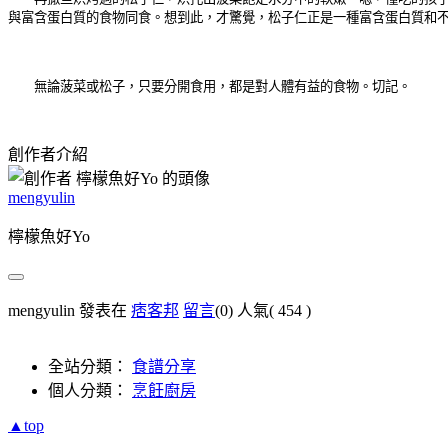
與富含蛋白質的食物同食。想到此，才驚覺，松子仁正是一種富含蛋白質和
無論菠菜或松子，只要分開食用，都是對人體有益的食物。切記。
創作者介紹
mengyulin
檸檬魚好Yo
mengyulin 發表在
痞客邦
留言
(0)
人氣(
454
)
全站分類：
食譜分享
個人分類：
烹飪廚房
▲top