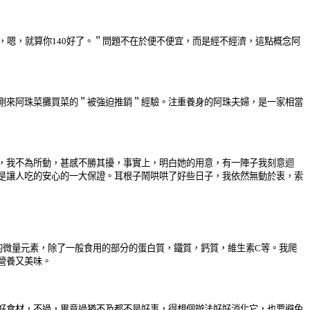
嗯，就算你140好了。＂問題不在於便不便宜，而是經不經濟，這點概念阿
剛來阿珠菜攤買菜的＂被強迫推銷＂經驗。注重養身的阿珠夫婦，是一家相當
，我不為所動，甚感不勝其擾，事實上，明白她的用意，有一陣子我刻意迴
是讓人吃的安心的一大保證。耳根子鬧哄哄了好些日子，我依然無動於衷，索
微量元素，除了一般食用的部分的蛋白質，鐵質，鈣質，維生素C等。我爬
營養又美味。
好食材，不過，畢竟過猶不及都不是好事，得想個辦法好好消化它，也要避免