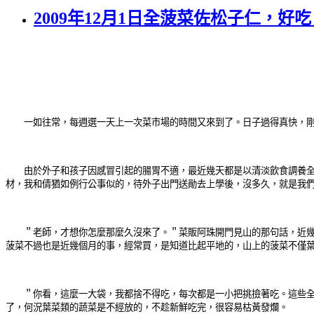
2009年12月1日全菠菜佐松子仁，
一如往常，每週選一天上一次菜市場的時間又來到了。日子過得真快，剛才打開冰箱
由於外子和孩子因感冒引起的腸胃不適，最近幾天都是以清淡飲食調養全家
材，我和倩猶如例行公事似的，待外子出門送勛去上學後，沒多久，就是我
＂老師，才想你怎麼那麼久沒來了。＂菜販阿珠開門見山的那句話，近幾個
菠菜不過也是近幾個月的事，經常買，是知道比起平地的，山上的菠菜不僅
＂你看，這麼一大袋，我都捨不得吃，每次都是一小把挑撿著吃。這些全賣
了，何況葉菜類的蔬菜是不經放的，不趁新鮮吃完，很容易枯黃發爛。