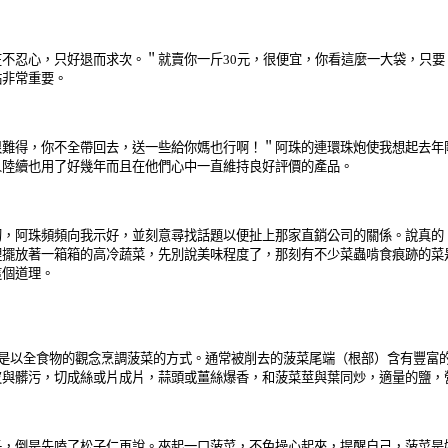
忍心，只好退而求次。＂就賣你一斤30元，很便宜，你看這麼一大袋，只要，
點非常重要。
得，你不全帶回去，送一些給你媽也行啊！＂阿珠的連環珠炮使我想起去年
人陸續也用了好幾年而且在他們心中一直維持良好評價的產品。
阿珠頻頻向我示好，並刻意尋找話題以便扯上那家直銷公司的關係。說真的
裡擺放著一箱箱的高冷蔬菜，先別說美味程度了，那刻有不少菜蟲啃食痕跡的菜
這個道理。
是以全食物的觀念烹調菠菜的方式。通常被削去的菠菜尾端（根部）含有豐富的
皮與髒污，切成絲或片成片，蒜頭或薑絲爆香，和菠菜莖與葉同炒，適量的鹽，
倒是先嗑了松子仁再說。夾起一口菠菜，不免操心起來，提醒自己，菠菜是