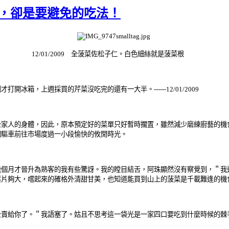
好吃，卻是要避免的吃法！
12/01/2009 全菠菜佐松子仁。白色細絲就是菠菜根
，上週採買的芹菜沒吃完的還有一大半。------12/01/2009
人的身體，因此，原本預定好的菜單只好暫時擱置，雖然減少磨練廚藝的機
們驅車前往市場度過一小段愉快的攸閒時光。
月才晉升為熟客的我有些驚訝。我的瞠目結舌，阿珠顯然沒有察覺到，＂我
葉片夠大，嚐起來的確格外清甜甘美，也知道能買到山上的菠菜是千載難逢的機
給你了。＂我語塞了。姑且不思考這一袋光是一家四口要吃到什麼時候的棘