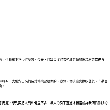
會，但也省下不少買菜錢。今天，打算只採買諸如紅蘿蔔和馬鈴薯等常備食
這裡有一大袋梨山來的菠菜特地留給你的，我想，你這麼喜歡吃菠菜。＂勤買
會。
手問題，想到要將大到和倩差不多一樣大的袋子塞進冰箱裡就夠我頭昏腦脹的