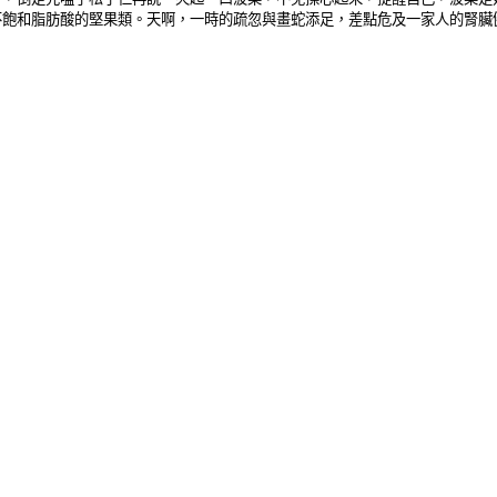
不飽和脂肪酸的堅果類。天啊，一時的疏忽與畫蛇添足，差點危及一家人的腎臟