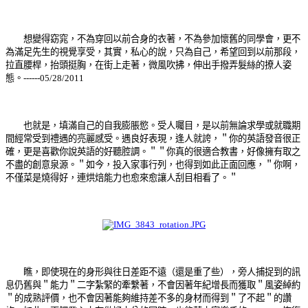
想變得窈窕，不為穿回以前合身的衣著，不為參加懷舊的同學會，更不
為滿足先生的視覺享受，其實，私心的說，只為自己，希望
回到以前那段，
拉直腰桿，抬頭挺胸，在街上走著，微風吹拂，伸出手撥弄髮絲的撩人姿
態。------05/28/2011
也就是，填滿自己的自我膨脹慾。受人囑目，是以前無論求學或就職期
間經常受到禮遇的亮麗感受。遇良好表現，逢人就誇，＂你的英語發音很正
確，更是喜歡你說英語的好聽腔調。＂＂你真的很適合教書，好像擁有取之
不盡的創意泉源。＂如今，投入家事行列，也得到如此正面回應，＂你啊，
不僅菜是燒得好，連烘焙能力也愈來愈讓人刮目相看了。＂
瞧，即使現在的身形與往日差距不遠（還是重了些
），旁人捕捉到的訊
息仍舊與＂能力＂二字紮緊的牽繫著，不會因著年紀增長而獲取＂風姿綽約
＂的成熟評價，也不會因著能夠維持差不多的身材而得到＂了不起＂的讚