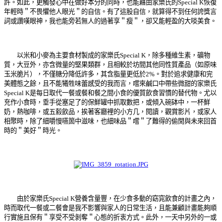
許。如此，更觸發心中在做好本分的同時，也能藉由家樂氏的Special K恢復
年輕時＂不畏懼他人眼光＂的自信。有了這股自信，就算得不到任何誇獎言
詞或讚嘆眼神，我也能旁若無人的過著享＂瘦＂，卻又能輕盈的大啖美食。
以米和小麥為主要食材製成的家樂氏Special K，除多種維生素，礦物
質，大豆外，亦含微量的堅果類群，且相較於坊間其他同性質產品（如原味
玉米脆片），不僅糖分降低許多，其含脂量更低於2%。對於追求健康和完
美體態之餘，且不能犧牲味蕾感受的我而言，嚐來鹹口中帶些微甜的家樂氏
Special K是每日取代一餐或餐和餐之間小食的優質飲食習慣的替代物。尤以
充作小食時，垂手從塞足了的保鮮罐中抓取數把，或傾入碗砵中，一杯鮮
奶，熱咖啡，或五縠飲品，挨著客廳裡的小方几，閱讀，觀賞影片，或家人
相聚時，除了細嚼慢嚥箇中滋味，也細味品＂嚐＂了難得的偷閒與未來回首
時的＂美好＂時光。
由於家樂氏Special K營養含量豐，在少食多動的窈窕飲食的計畫之內，
時而取代一餐或二餐會是我不影響與家人的日常生活，且能兼顧計畫能夠順
行實施且保有＂享受不受剝奪＂心態的折衷方式。此外，一天中另外的一或