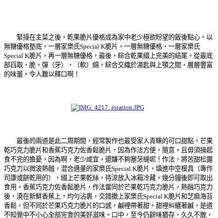
緊接在主菜之後，乾果脆片優格成為家中老少極欲盼望的飯後點心。以
無糖優格墊底，一層家樂氏Special K脆片，一層無糖優格，一層家樂氏
Special K脆片，再一層無糖優格，最後，綜合乾果綴上完美的結尾。從最底
部舀取，脆，彈（牙），（軟）綿，綜合交織於湯匙與上顎之間，層層豐富
的味蕾，令人難以釋口啊！
最後的兩道是此二周期間，經常製作也最受家人青睞的可口甜點，
芒果
乾巧克力脆片和香蕉巧克力佐香鬆脆片，因為作法方便，隨意，且毋須操起
食不完的擔憂，因為啊，老少咸宜，還嫌不夠塞牙縫呢！作法，將苦甜松露
巧克力以微波熱融，混合適量的家樂氏Special K脆片，填進中空模具（專作
司康或餅乾用的），綴上芒果乾絲，待涼放入冰箱冷藏，幾分鐘後即可取出
食用。香蕉巧克力佐香鬆脆片，作法雷同於芒果乾巧克力脆片，熱融巧克力
後，澆在新鮮香蕉上，均勻沾裹，交錯撒上家樂氏Special K脆片和芝麻海苔
香鬆，但不同於芒果巧克力脆片的口感，鹹裡帶著甜，甜裡糾纏著鹹，是道
不知覺中不小心全部完食的美好滋味。口中，至今仍餘味猶存，久久不散，