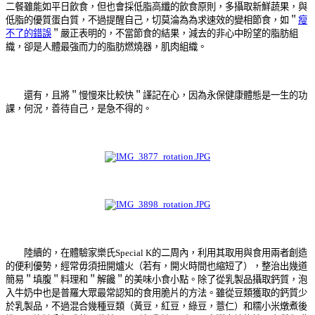
二餐雖能如平日飲食，但也會採低脂高纖的飲食原則，多攝取新鮮蔬果，與
低脂的優質蛋白質，不過提醒自己，切莫淪為為求速效的變相節食，如＂
瘦
不了的錯誤
＂嚴正表明的，不當節食的結果，減去的非心中盼望的脂肪組
織，卻是人體最強而力的脂肪燃燒器，肌肉組織。
還有，且將＂慢慢來比較快＂謹記在心，因為永保健康體態是一生的功
課，何況，善待自己，是急不得的。
陸續的，在體驗家樂氏Special K的二周內，利用其取用與食用兩者創造
的便利優勢，經常毋須扭開爐火（若有，開火時間也縮短了），整治出幾道
簡易＂填腹＂料理和＂解饞＂的美味小食小點。除了從乳製品攝取鈣質，泡
入牛奶中也是普羅大眾最常認知的食用脆片的方法。雖從豆類獲取的鈣質少
於乳製品，不過混合幾種豆類（黃豆，紅豆，綠豆，薏仁）和糯小米燉煮後