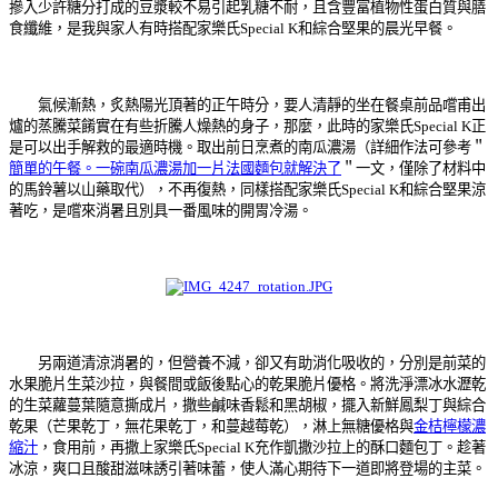
摻入少許糖分打成的豆漿較不易引起乳糖不耐，且含豐富植物性蛋白質與膳
食纖維，是我與家人有時搭配
家樂氏Special K和綜合堅果的晨光早餐。
氣候漸熱，炙熱陽光頂著的正午時分，要人清靜的坐在餐桌前品嚐甫出
爐的蒸騰菜餚實在有些折騰人燥熱的身子，那麼，此時的家樂氏Special K正
是可以出手解救的最適時機。取出前日烹煮的南瓜濃湯（詳細作法可參考＂
簡單的午餐。一碗南瓜濃湯加一片法國麵包就解決了
＂一文，僅除了材料中
的馬鈴薯以山藥取代），不再復熱，同樣搭配家樂氏Special K和綜合堅果涼
著吃，是嚐來消暑且別具一番風味的開胃冷湯。
另兩道清涼消暑的，但營養不減，卻又有助消化吸收的，分別是前菜的
水果脆片生菜沙拉，與餐間或飯後點心的乾果脆片優格。將洗淨漂冰水瀝乾
的生菜蘿蔓葉隨意撕成片，撒些鹹味香鬆和黑胡椒，擺入新鮮鳳梨丁與綜合
乾果（芒果乾丁，無花果乾丁，和蔓越莓乾），淋上無糖優格與
金桔檸檬濃
縮汁
，食用前，再撒上家樂氏Special K充作凱撒沙拉上的酥口麵包丁。趁著
冰涼，爽口且酸甜滋味誘引著味蕾，使人滿心期待下一道即將登場的主菜。