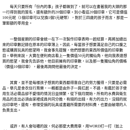
每天只要所有「份內的事」孩子都做到了，就可以在畫著我的大頭的那
一行得到我的簽名，還有額外的20個印章。別小看這20個印章，它可是價值
100元呢（1個印章可以兌換1個5元硬幣），對於三四歲的孩子而言，那是一
筆鉅額的零用金。
一整個星期的印章會統一在下一次製作印章表時一起結算，再將加總出
來的印章數記錄在原本的印章簿上。因此，每當孩子想要滿足自己的口腹之
慾或購買玩具的慾望時，我會事先提醒，他們想要的東西所價值的印章數
目。舉例來說，大寶在便利商店看上一隻價值50元的獨仙角，他向我表達想
買的慾望，我會先告訴他，他目前擁有的印章數，以及那一隻獨仙角的價格
（價值10個印章），最後再詢問他最後的決定。
其實，並不是每樣孩子想買的東西都得靠自己的努力獲得，只要是必需
品，舉凡是食衣住行育樂，一概都是由外子一肩扛起。不過，有鑑於孩子使
用生活必需品卻不愛惜的情況日益頻繁，從下個月開始，所有的水費與衛生
用品的支出必須由家裡成員共同分擔，有錢的出錢，有力的出力，沒錢的就
出印章吧。還有，修理受損的玩具或書籍所需要的材料費，也要由破壞的人
負責支出。
或許，有人會咕噥的說，何必那麼大費周章，用WORD打一打（如上