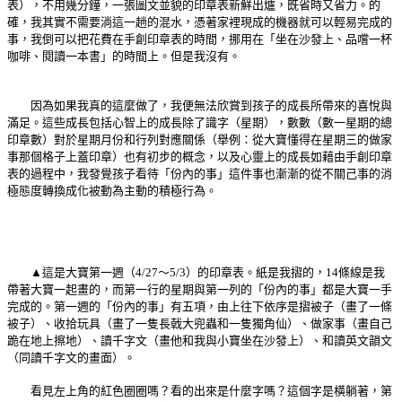
表），不用幾分鐘，一張圖文並貌的印章表新鮮出爐，既省時又省力。的
確，我其實不需要淌這一趟的混水，憑著家裡現成的機器就可以輕易完成的
事，我倒可以把花費在手創印章表的時間，挪用在「坐在沙發上、品嚐一杯
咖啡、閱讀一本書」的時間上。但是我沒有。
因為如果我真的這麼做了，我便無法欣賞到孩子的成長所帶來的喜悅與
滿足。這些成長包括心智上的成長除了識字（星期），數數（數一星期的總
印章數）對於星期月份和行列對應關係（舉例：從大寶懂得在星期三的做家
事那個格子上蓋印章）也有初步的概念，以及心靈上的成長如藉由手創印章
表的過程中，我發覺孩子看待「份內的事」這件事也漸漸的從不關己事的消
極態度轉換成化被動為主動的積極行為。
▲這是大寶第一週（4/27～5/3）的印章表。紙是我摺的，14條線是我
帶著大寶一起畫的，而第一行的星期與第一列的「份內的事」都是大寶一手
完成的。第一週的「份內的事」有五項，由上往下依序是摺被子（畫了一條
被子）、收拾玩具（畫了一隻長戟大兜蟲和一隻獨角仙）、做家事（畫自己
跪在地上擦地）、讀千字文（畫他和我與小寶坐在沙發上）、和讀英文韻文
（同讀千字文的畫面）。
看見左上角的紅色圈圈嗎？看的出來是什麼字嗎？這個字是橫躺著，第