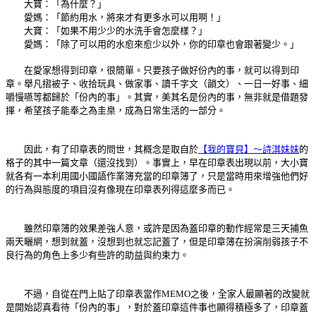
大寶：「為什麼？」
愛媽：「節約用水，將來才有更多水可以用啊！」
大寶：「如果不用少少的水洗手會怎麼樣？」
愛媽：「除了可以用的水愈來愈少以外，你的印章也會跟著變少。」
在愛家想得到印章，很簡單。只要孩子做好份內的事，就可以得到印
章。舉凡摺被子、收拾玩具、做家事、讀千字文（韻文）、一日一好事、細
嚼慢嚥等都歸於「份內的事」。其實，美其名是份內的事，無非就是借題發
揮，希望孩子能奉之為圭臬，成為日常生活的一部分。
因此，有了印章表的問世，其概念是取自於
【我的寶貝】～詩淇妹妹
的
格子的其中一篇文章（還沒找到）。事實上，早在印章表出現以前，大小寶
就各有一本利用國小國語作業簿充當的印章簿了，只是當時用來增強他們好
的行為與態度的項目沒有像現在印章表列得這麼多而已。
雖然印章簿的效果差強人意，或許是因為蓋印章的動作經常是三天捕魚
兩天曬網，想到就蓋，沒想到也就忘記蓋了，但是印章簿在扮演削弱孩子不
良行為的角色上多少有些許的助益與約束力。
不過，自從在門上貼了印章表當作MEMO之後，全家人最顯著的改變就
是開始認真看待「份內的事」，對於蓋印章這件事也顯得積極多了，印章蓋