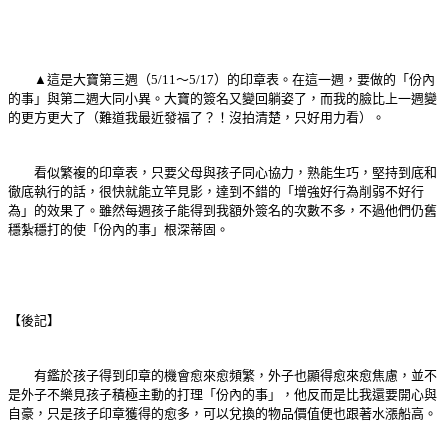
▲這是大寶第三週（5/11～5/17）的印章表。在這一週，要做的「份內
的事」與第二週大同小異。大寶的簽名又變回躺姿了，而我的臉比上一週變
的更方更大了（難道我最近發福了？！沒拍清楚，只好用力看）。
看似繁複的印章表，只要父母與孩子同心協力，熟能生巧，堅持到底和
徹底執行的話，很快就能立竿見影，達到不錯的「增強好行為削弱不好行
為」的效果了。雖然每週孩子能得到我額外簽名的次數不多，不過他們仍舊
穩紮穩打的使「份內的事」根深蒂固。
【後記】
有鑑於孩子得到印章的機會愈來愈頻繁，外子也顯得愈來愈焦慮，並不
是外子不樂見孩子積極主動的打理「份內的事」，他反而是比我還要開心與
自豪，只是孩子印章獲得的愈多，可以兌換的物品價值便也跟著水漲船高。