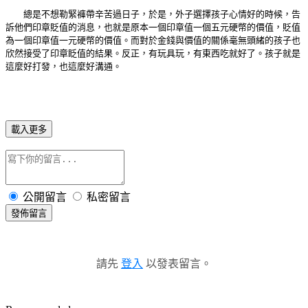
總是不想勒緊褲帶辛苦過日子，於是，外子選擇孩子心情好的時候，告
訴他們印章貶值的消息，也就是原本一個印章值一個五元硬幣的價值，貶值
為一個印章值一元硬幣的價值。而對於金錢與價值的關係毫無頭緒的孩子也
欣然接受了印章眨值的結果。反正，有玩具玩，有東西吃就好了。孩子就是
這麼好打發，也這麼好溝通。
載入更多
公開留言
私密留言
發佈留言
請先
登入
以發表留言。