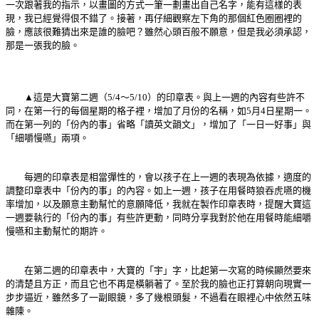
一次跟著我的指示，以畫圖的方式一筆一劃畫出自己名字，能有這樣的表
現，我已經覺得佷不錯了。接著，再仔細觀察左下角的那個紅色圈圈裡的
臉，應該很難猜出來是誰的臉吧？雖然心頭百般不願意，但是我必須承認，
那是一張我的臉。
▲這是大寶第二週（5/4～5/10）的印章表。與上一週的內容有些許不
同，在第一行的每個星期的格子裡，增加了月份的名稱，如5月4日星期一。
而在第一列的「份內的事」省略「讀英文韻文」，增加了「一日一好事」與
「細嚼慢嚥」兩項。
每週的印章表是相當彈性的，會以孩子在上一週的表現為依據，適度的
調整印章表中「份內的事」的內容。如上一週，孩子在用餐時狼吞虎嚥的機
率增加，以及願意主動幫忙的意願降低，我就在製作印章表時，提醒大寶這
一週要執行的「份內的事」有些許更動，同時分享我對於他在用餐時能細嚼
慢嚥和主動幫忙的期許。
在第二週的印章表中，大寶的「宇」字，比起第一次寫的時候顯然要來
的清楚且方正，而且它也不再是橫躺著了。至於我的臉也正打算朝向現實一
步步逼近，雖然多了一副眼鏡，多了幾根頭髮，不過看在眼裡心中依然五味
雜陳。