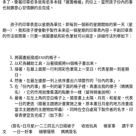
多了，衝著印章愈多就有愈多本錢「運籌帷幄」的份上，當然孩子份內的事
也就願意心甘情願的去完成。
孩子的印章表是以星期為單位，即每到一個新的星期開始的第一天（星
期一），我和孩子便會動手製作未來這一個星期的印章表內容。手創印章表
的作法很簡單，只要一張圖畫紙和彩色筆就可以搞定。詳細作法列舉如下：
將圖畫紙摺成8X8的格子。
以尺為輔助工具，沿著摺痕將64個格子畫出來。
接著，在最上面那一行利用彩色筆寫上一至日，代表星期一到星期
日。
然後，在最左邊那一列上依序畫出六項要作的「份內的事」。
在「份內的事」那一列的最下面的格子裡，再畫出我的樣子（媽媽簽
名
），它的作用就像集滿的點數卡一樣（留待稍後說明）。
最後，在左上角的空白格子上，隨意畫上太陽、月亮、和星星，代表
一日的更迭（隨著主題週計畫實施之後，原本畫日月星的地方改畫成
當次主題週的主題物如甲蟲），同時在空白處寫下製作者的名字，印
章表便宣告完成了（如下表）。
(簽名+日月星)一二三四五六日摺被子 收拾玩具 做家事 讀千字
文 一日一好事 細嚼慢嚥 媽媽簽名